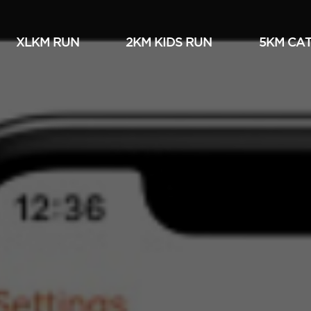
XLKM RUN
2KM KIDS RUN
5KM СА