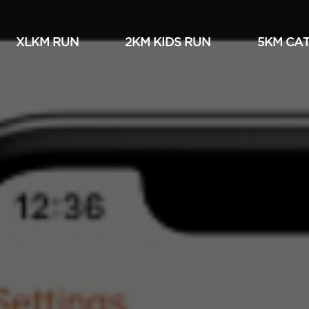
XLKM RUN
2KM KIDS RUN
5KM СА