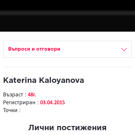
Въпроси и отговори
Katerina Kaloyanova
Възраст :
48г.
Регистриран :
03.04.2015
Точки :
Лични постижения