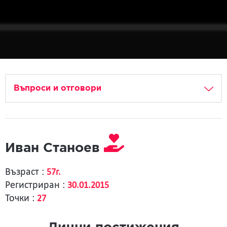
Въпроси и отговори
Иван Станоев
Възраст :
57г.
Регистриран :
30.01.2015
Точки :
27