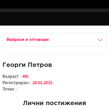
Въпроси и отговори
Георги Петров
Възраст :
49г.
Регистриран :
20.01.2015
Точки :
Лични постижения