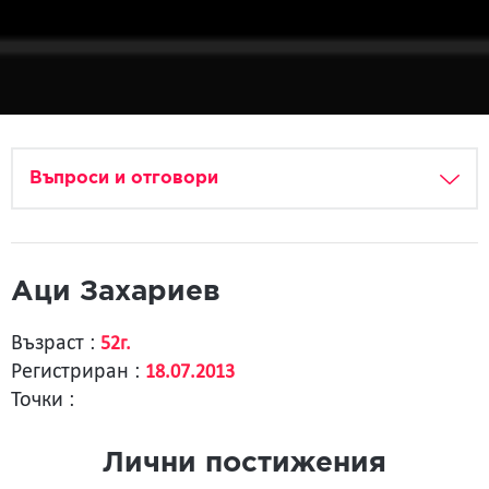
Въпроси и отговори
Аци Захариев
Възраст :
52г.
Регистриран :
18.07.2013
Точки :
Лични постижения