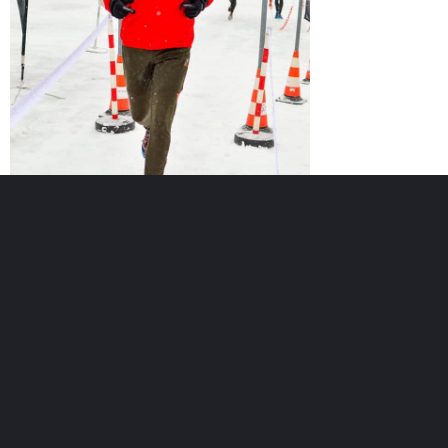
Възраст :
56г.
Регистриран :
10.11.2014
Точки :
30
Лични постижения