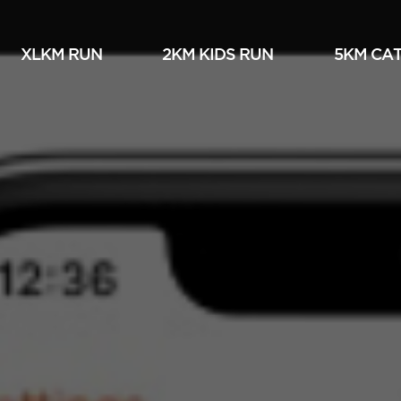
XLKM RUN
2KM KIDS RUN
5KM СА