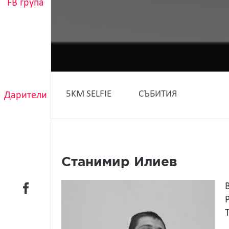
FB група
5KM SELFIE
СЪБИТИЯ
Дарители
Станимир Илиев