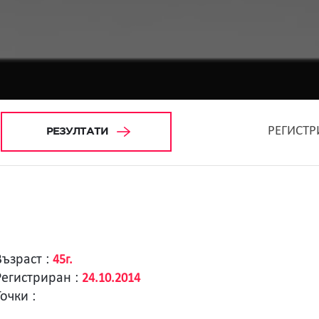
РЕГИСТР
РЕЗУЛТАТИ
Възраст :
45г.
Регистриран :
24.10.2014
Точки :