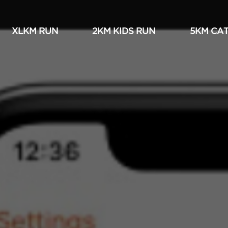
XLKM RUN
2KM KIDS RUN
5KM СА