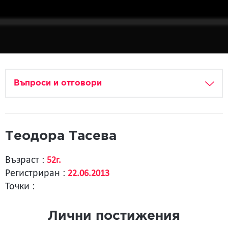
Въпроси и отговори
Tеодора Тасева
Възраст :
52г.
Регистриран :
22.06.2013
Точки :
Лични постижения