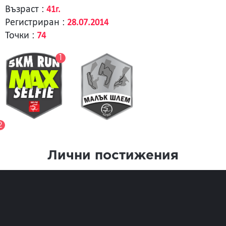
Възраст :
41г.
Регистриран :
28.07.2014
Точки :
74
1
2
Лични постижения