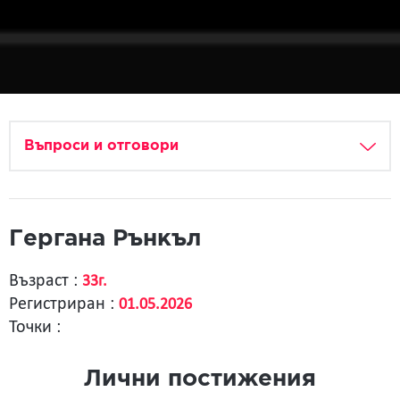
Въпроси и отговори
Гергана Рънкъл
Възраст :
33г.
Регистриран :
01.05.2026
Точки :
Лични постижения