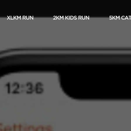
XLKM RUN
2KM KIDS RUN
5KM СА