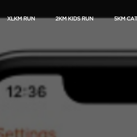
XLKM RUN
2KM KIDS RUN
5KM СА