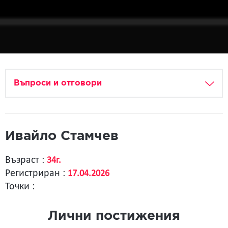
Въпроси и отговори
Ивайло Стамчев
Възраст :
34г.
Регистриран :
17.04.2026
Точки :
Лични постижения