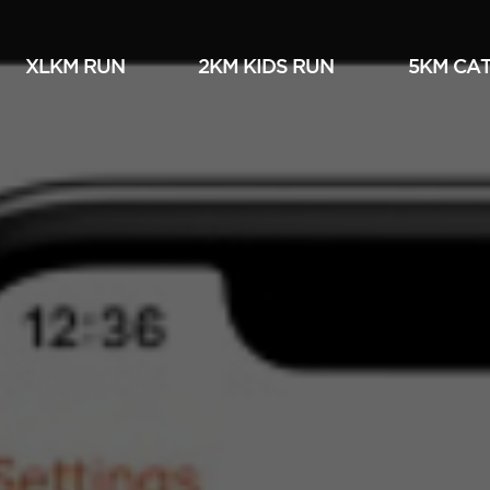
XLKM RUN
2KM KIDS RUN
5KM СА