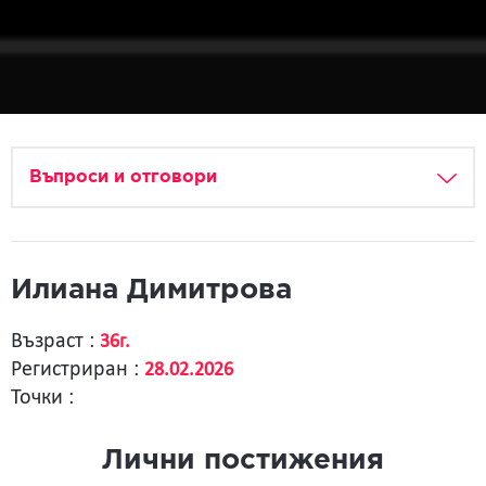
Въпроси и отговори
Илиана Димитровa
Възраст :
36г.
Регистриран :
28.02.2026
Точки :
Лични постижения