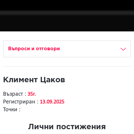
Въпроси и отговори
Климент Цаков
Възраст :
35г.
Регистриран :
13.09.2025
Точки :
Лични постижения