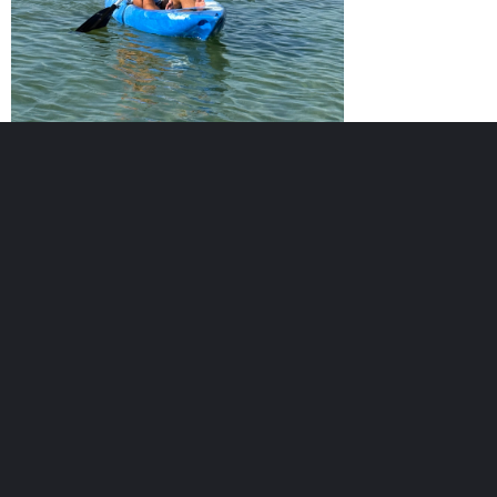
Възраст :
47г.
Регистриран :
30.05.2025
Точки :
5
Лични постижения
Най-добро