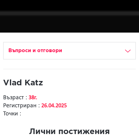
Въпроси и отговори
Vlad Katz
Възраст :
38г.
Регистриран :
26.04.2025
Точки :
Лични постижения