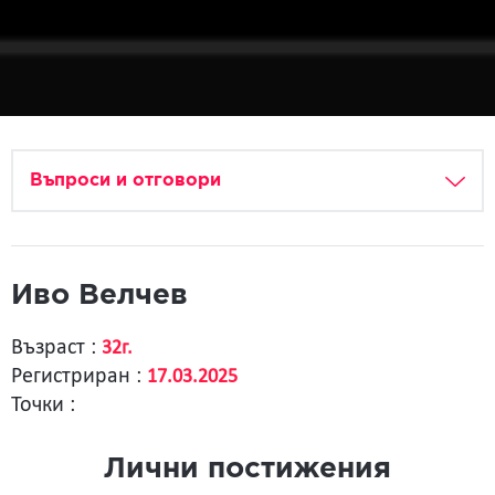
Въпроси и отговори
Иво Велчев
Възраст :
32г.
Регистриран :
17.03.2025
Точки :
Лични постижения