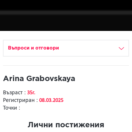
Въпроси и отговори
Arina Grabovskaya
Възраст :
35г.
Регистриран :
08.03.2025
Точки :
Лични постижения