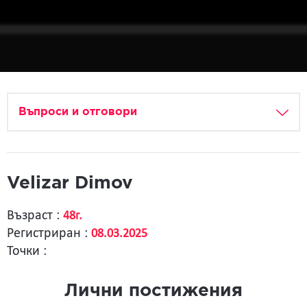
Въпроси и отговори
Velizar Dimov
Възраст :
48г.
Регистриран :
08.03.2025
Точки :
Лични постижения