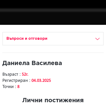
Въпроси и отговори
Даниела Василева
Възраст :
52г.
Регистриран :
04.03.2025
Точки :
8
Лични постижения