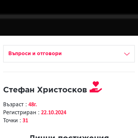
Въпроси и отговори
Стефан Христосков
Възраст :
48г.
Регистриран :
22.10.2024
Точки :
31