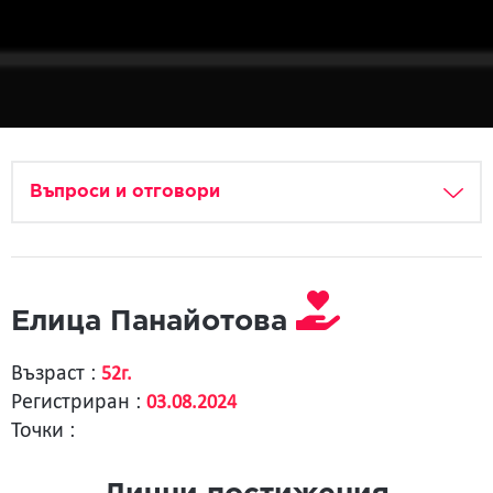
Въпроси и отговори
Елица Панайотова
Възраст :
52г.
Регистриран :
03.08.2024
Точки :