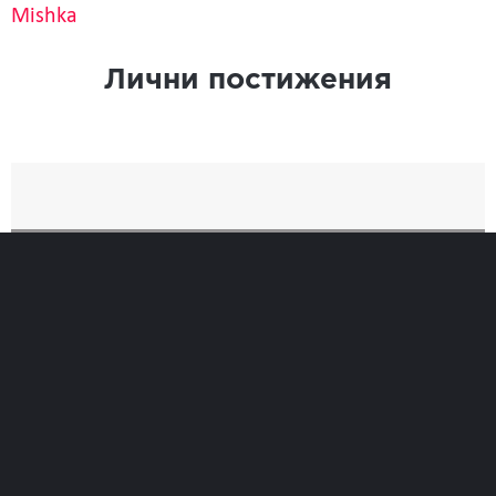
Mishka
Лични постижения
Най-добро
Време
0
Позиция при финиширане
0