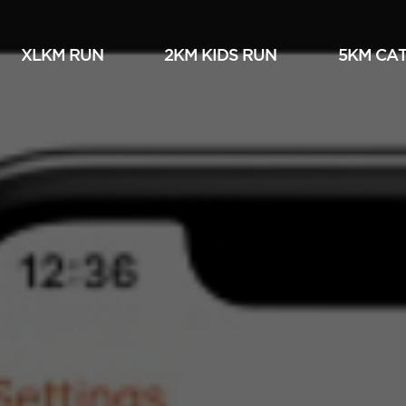
XLKM RUN
2KM KIDS RUN
5KM СА