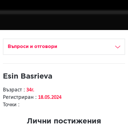
Въпроси и отговори
Esin Basrieva
Възраст :
34г.
Регистриран :
18.05.2024
Точки :
Лични постижения