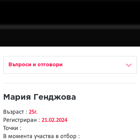
Въпроси и отговори
Мария Генджова
Възраст :
25г.
Регистриран :
21.02.2024
Точки :
В момента участва в отбор :