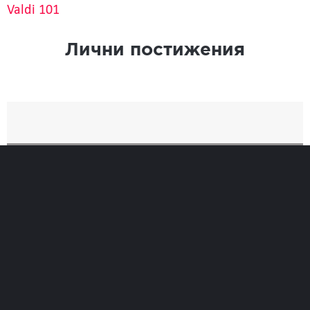
Valdi 101
Лични постижения
Най-добро
Време
0
Позиция при финиширане
0