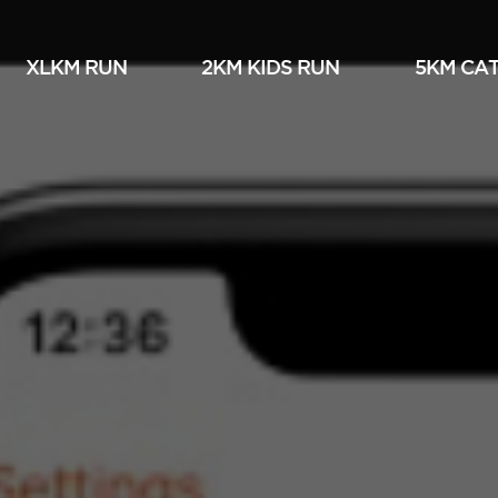
XLKM RUN
2KM KIDS RUN
5KM СА