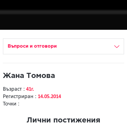
Въпроси и отговори
Жана Томова
Възраст :
41г.
Регистриран :
14.05.2014
Точки :
Лични постижения