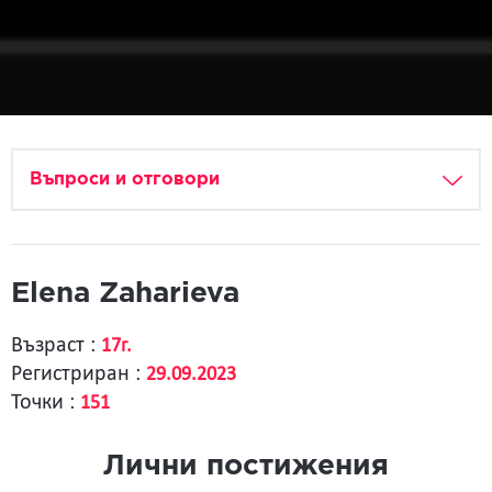
Въпроси и отговори
Elena Zaharieva
Възраст :
17г.
Регистриран :
29.09.2023
Точки :
151
Лични постижения