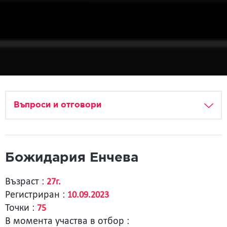
Въпроси и отговори
Божидария Енчева
Възраст :
27г.
Регистриран :
10.09.2023
Точки :
75
В момента участва в отбор :