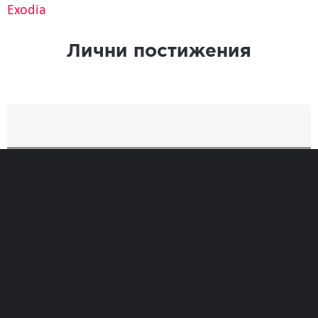
Exodia
Лични постижения
Най-добро
Време
29:48
Позиция при финиширане
315