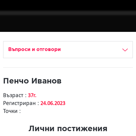
Въпроси и отговори
Пенчо Иванов
Възраст :
37г.
Регистриран :
24.06.2023
Точки :
Лични постижения