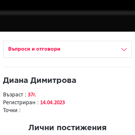
Въпроси и отговори
Диана Димитрова
Възраст :
37г.
Регистриран :
14.04.2023
Точки :
Лични постижения