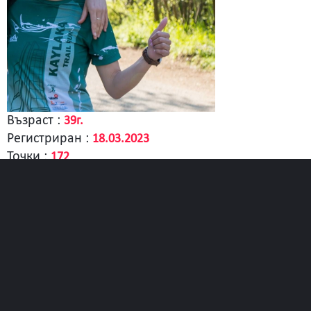
Възраст :
39г.
Регистриран :
18.03.2023
Точки :
172
В момента участва в отбор :
Гилдията на баба
6