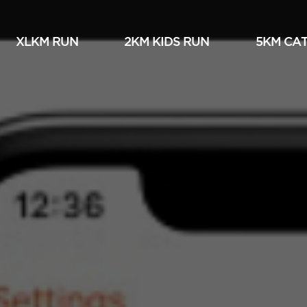
XLKM RUN
2KM KIDS RUN
5KM СА