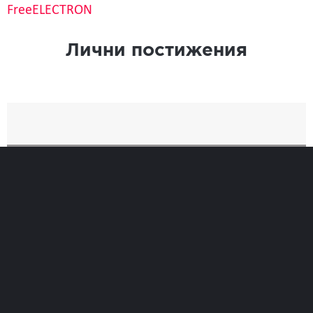
FreeELECTRON
Лични постижения
Най-добро
Време
0
Позиция при финиширане
0