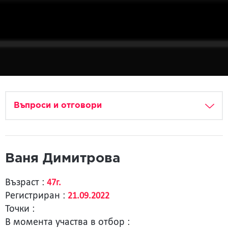
Въпроси и отговори
Ваня Димитрова
Възраст :
47г.
Регистриран :
21.09.2022
Точки :
В момента участва в отбор :