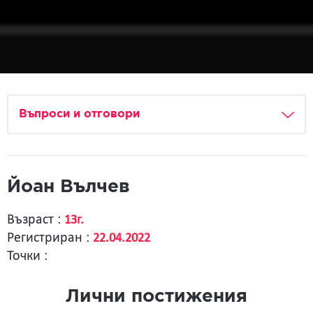
Въпроси и отговори
Йоан Вълчев
Възраст :
13г.
Регистриран :
22.04.2022
Точки :
Лични постижения