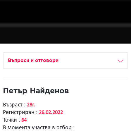
Въпроси и отговори
Петър Найденов
Възраст :
28г.
Регистриран :
26.02.2022
Точки :
64
В момента участва в отбор :