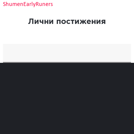
ShumenEarlyRuners
Лични постижения
Най-добро
Време
23:16
Позиция при финиширане
72