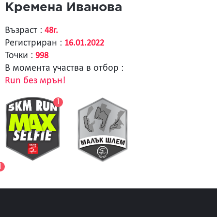
Кремена Иванова
Възраст :
48г.
Регистриран :
16.01.2022
Точки :
998
В момента участва в отбор :
Run без мрън!
1
1
Лични постижения