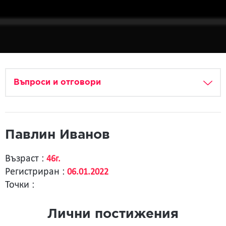
Въпроси и отговори
Павлин Иванов
Възраст :
46г.
Регистриран :
06.01.2022
Точки :
Лични постижения