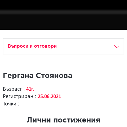
Въпроси и отговори
Гергана Стоянова
Възраст :
41г.
Регистриран :
25.06.2021
Точки :
Лични постижения