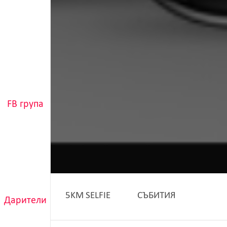
FB група
5KM SELFIE
СЪБИТИЯ
Дарители