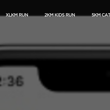
XLKM RUN
2KM KIDS RUN
5KM СА