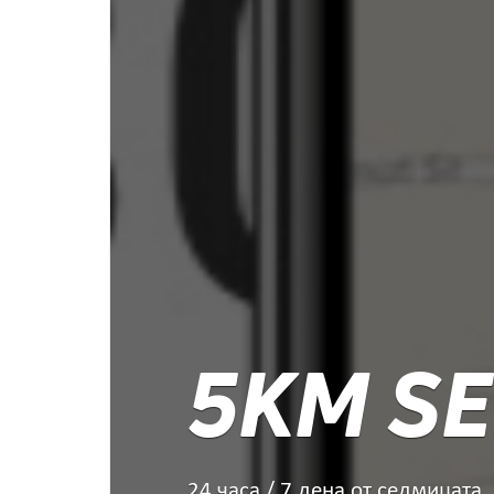
5KM SE
24 часа / 7 дена от седмицата.