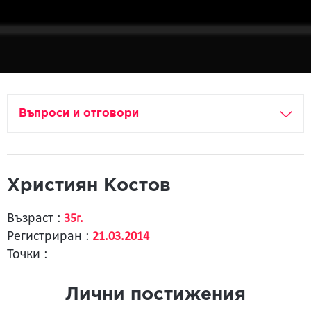
Въпроси и отговори
Християн Костов
Възраст :
35г.
Регистриран :
21.03.2014
Точки :
Лични постижения