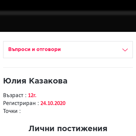
Въпроси и отговори
Юлия Казакова
Възраст :
12г.
Регистриран :
24.10.2020
Точки :
Лични постижения