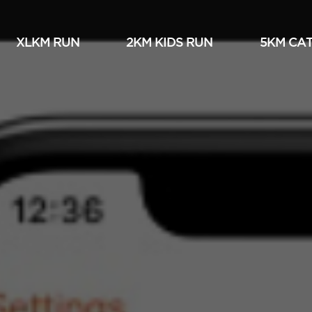
XLKM RUN
2KM KIDS RUN
5KM СА