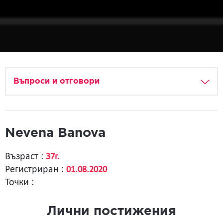
Въпроси и отговори
Nevena Banova
Възраст :
37г.
Регистриран :
01.08.2020
Точки :
Лични постижения