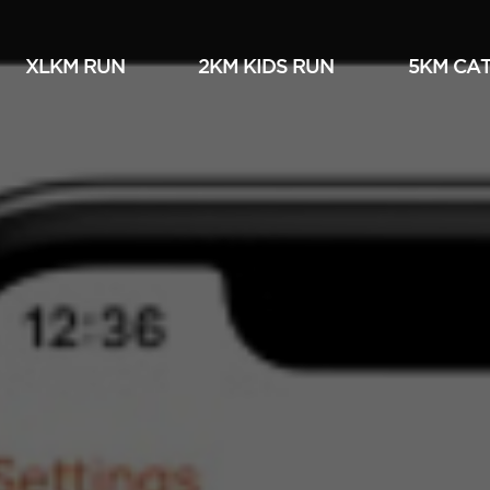
XLKM RUN
2KM KIDS RUN
5KM СА